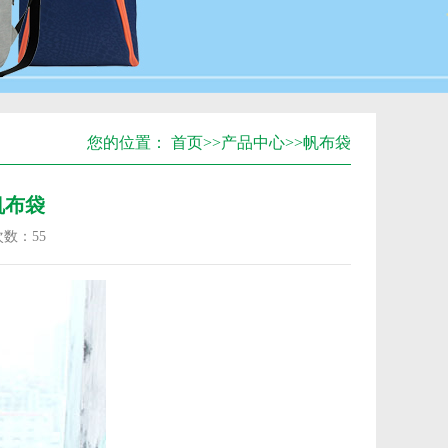
您的位置：
首页
>>
产品中心
>>
帆布袋
帆布袋
次数：
55