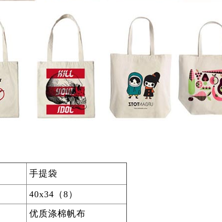
手提袋
40x34（8）
优质涤棉帆布