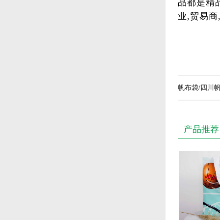
品都是精
业,贸易商
帆布袋/四川
产品推荐