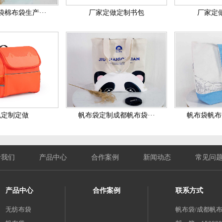
棉布袋生产···
厂家定做定制书包
厂家定
包定制定做
帆布袋定制成都帆布袋···
帆布袋帆布
于我们
产品中心
合作案例
新闻动态
常见问
产品中心
合作案例
联系方式
无纺布袋
帆布袋/成都帆