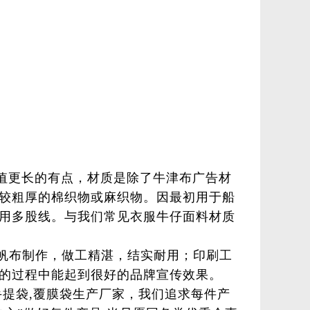
值更长的有点，材质是除了牛津布广告材
较粗厚的棉织物或麻织物。因最初用于船
用多股线。与我们常见衣服牛仔面料材质
帆布制作，做工精湛，结实耐用；印刷工
的过程中能起到很好的品牌宣传效果。
手提袋,覆膜袋生产厂家，我们追求每件产