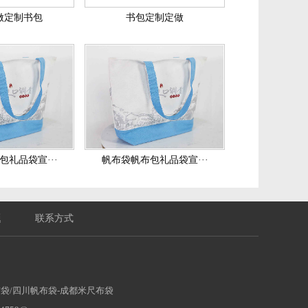
做定制书包
书包定制定做
包礼品袋宣···
帆布袋帆布包礼品袋宣···
题
联系方式
布袋/四川帆布袋-成都米尺布袋