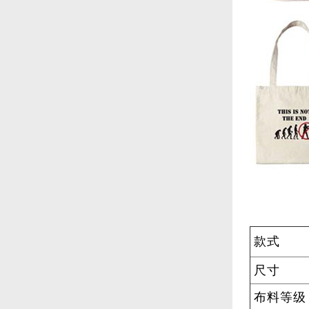
款式
尺寸
布料等级