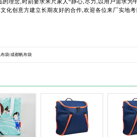
品的理念,时刻要求米尺家人“静心,尽力,以用户需求为
,文化创意方建立长期友好的合作,欢迎各位来厂实地考察洽谈
帆布袋/成都帆布袋